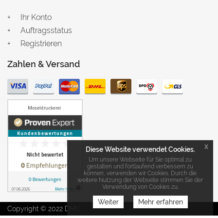
Ihr Konto
Auftragsstatus
Registrieren
Zahlen & Versand
x
Diese Website verwendet Cookies.
Um unsere Webseite für Sie optimal zu
gestalten und fortlaufend verbessern zu
können, verwenden wir Cookies. Durch die
weitere Nutzung der Webseite stimmen Sie der
Verwendung von Cookies zu.
Weiter
Mehr erfahren
Copyright © 2022 DMC